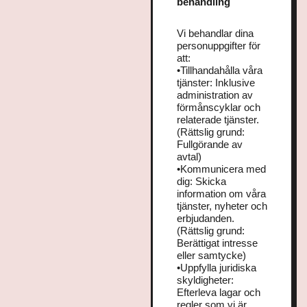
behandling
Vi behandlar dina
personuppgifter för
att:
•Tillhandahålla våra
tjänster: Inklusive
administration av
förmånscyklar och
relaterade tjänster.
(Rättslig grund:
Fullgörande av
avtal)
•Kommunicera med
dig: Skicka
information om våra
tjänster, nyheter och
erbjudanden.
(Rättslig grund:
Berättigat intresse
eller samtycke)
•Uppfylla juridiska
skyldigheter:
Efterleva lagar och
regler som vi är