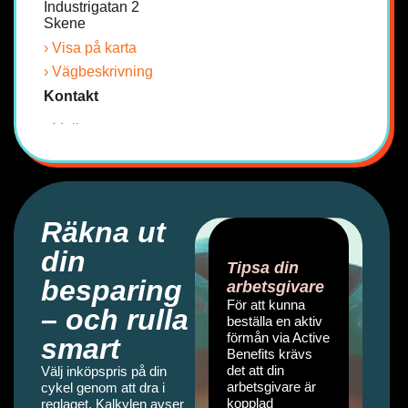
Industrigatan 2
Skene
› Visa på karta
› Vägbeskrivning
Kontakt
› Maila oss
Team Sportia
3
Umeå
Räkna ut
Adress
Bruksvägen 6
din
Umeå
Tipsa din
besparing
arbetsgivare
› Visa på karta
För att kunna
– och rulla
› Vägbeskrivning
beställa en aktiv
förmån via Active
Kontakt
smart
Benefits krävs
det att din
Välj inköpspris på din
› Maila oss
arbetsgivare är
cykel genom att dra i
kopplad
reglaget. Kalkylen avser