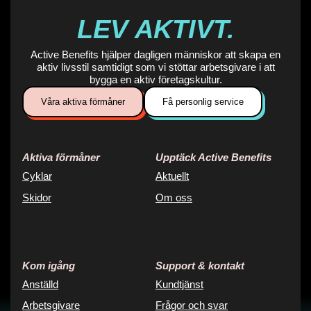
› Maila oss
LEV AKTIVT.
Active Benefits hjälper dagligen människor att skapa en
Söders cykel
11
aktiv livsstil samtidigt som vi stöttar arbetsgivare i att
bygga en aktiv företagskultur.
Adress
S:t Paulsgatan 43
Våra aktiva förmåner
Få personlig service
Stockholm
› Visa på karta
› Vägbeskrivning
Aktiva förmåner
Upptäck Active Benefits
Kontakt
Cyklar
Aktuellt
› Maila oss
Skidor
Om oss
Team
Sportia
12
Falkenberg
Kom igång
Support & kontakt
Adress
Anställd
Kundtjänst
Sandgatan 40
Arbetsgivare
Frågor och svar