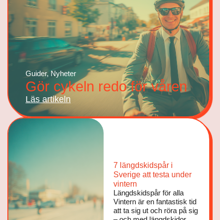
Guider
,
Nyheter
Gör cykeln redo för våren
Läs artikeln
7 längdskidspår i
Sverige att testa under
vintern
Längdskidspår för alla
Vintern är en fantastisk tid
att ta sig ut och röra på sig
– och med längdskidor