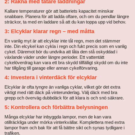
2: Räkna med tätare laddningar
Kallare temperaturer gör att batteriets kapacitet minskar
snabbare. Planera för att ladda oftare, och om du pendlar längre
sträckor, ta med en laddare så att du kan toppa upp vid behov.
3: Elcyklar klarar regn – med måtta
En vanlig myt är att elcyklar inte tål regn, men det stämmer
inte. Din elcykel kan cykla i regn och fukt precis som en vanlig
cykel. Däremot bör du undvika att låta den stå oskyddad i
växlande väder under längre perioder. Ett vattentätt
cykelöverdrag kan vara ett bra skydd tillfälligt skydd om du inte
har tillgång till garage eller annan cykelförvaring.
4: Investera i vinterdäck för elcyklar
Elcyklar är ofta tyngre än vanliga cyklar, vilket gör det extra
viktigt med rätt däck på vinterunderlag. Välj däck med bra
grepp och överväg dubbdäck för att klara is och snö säkrare.
5: Kontrollera och förbättra belysningen
Många elcyklar har inbyggda lampor, men de kan vara
otillräckliga under mörka vinterkvällar. Komplettera med extra
lampor fram och bak för att få bättre sikt och synas tydligare i
trafiken.