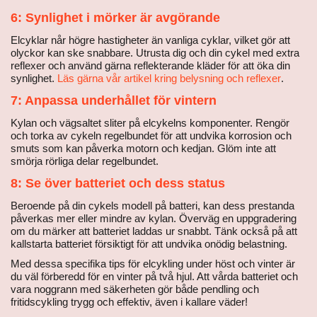
6: Synlighet i mörker är avgörande
Elcyklar når högre hastigheter än vanliga cyklar, vilket gör att
olyckor kan ske snabbare. Utrusta dig och din cykel med extra
reflexer och använd gärna reflekterande kläder för att öka din
synlighet.
Läs gärna vår artikel kring belysning och reflexer
.
7: Anpassa underhållet för vintern
Kylan och vägsaltet sliter på elcykelns komponenter. Rengör
och torka av cykeln regelbundet för att undvika korrosion och
smuts som kan påverka motorn och kedjan. Glöm inte att
smörja rörliga delar regelbundet.
8: Se över batteriet och dess status
Beroende på din cykels modell på batteri, kan dess prestanda
påverkas mer eller mindre av kylan. Överväg en uppgradering
om du märker att batteriet laddas ur snabbt. Tänk också på att
kallstarta batteriet försiktigt för att undvika onödig belastning.
Med dessa specifika tips för elcykling under höst och vinter är
du väl förberedd för en vinter på två hjul. Att vårda batteriet och
vara noggrann med säkerheten gör både pendling och
fritidscykling trygg och effektiv, även i kallare väder!