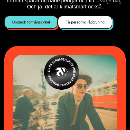
förmån sparar du både pengar och tid – varje dag.
Och ja, det är klimatsmart också.
Upptäck förmånscykel
Få personlig rådgivning