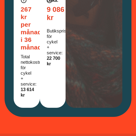
cirka:
9 086
267
kr
kr
per
Butikspris
månad
för
i 36
cykel
månader
+
service
:
Total
22 700
nettokostnad
kr
för
cykel
+
service
:
13 614
kr