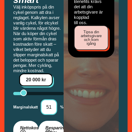
Benefits krävs
det att din
Välj inköpspris på din
arbetsgivare är
cykel genom att dra i
kopplad
reglaget. Kalkylen avser
till oss.
vanlig cykel, för elcykel
blir värdena något högre.
Tipsa din
När du köper din cykel
arbetsgivare
som aktiv förmån dras
och kom
igång
kostnaden före skatt –
vilket betyder att du
slipper marginalskatt på
det beloppet och sparar
pengar. Mer cykling,
mindre kostnad.
20 000 kr
Marginalskatt
%
Nettokostnad:
Besparing