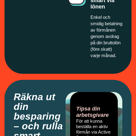
smart via
lönen
Enkel och
smidig betalning
av förmånen
genom avdrag
på din bruttolön
(före skatt)
varje månad.
Räkna ut
din
Tipsa din
besparing
arbetsgivare
För att kunna
– och rulla
beställa en aktiv
förmån via Active
smart